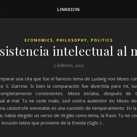
LINKEDIN
,
,
ECONOMICS
PHILOSOPHY
POLITICS
sistencia intelectual al 
5 febrero, 2022
parar una cita que fue el famoso lema de Ludwig von Mises con e
ce S. Darrow. Si bien la comparación fue divertida para mí, s
 completamente consistentes. Mises estaba, después de 
tual al mal. Tu ne cede malis, sed contra audentior ito Mises d
a catástrofe inevitable es una cuestión de temperamento. En la
 había elegido un verso de Virgilio como lema, la frase Tu ne ce
 locución latina que proviene de la Eneida (Siglo I…