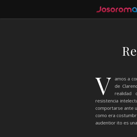
Re
V
amos a com
de Claren
realidad
resistencia intelec
comportarse ante un
como era costumbre,
audentior ito es una